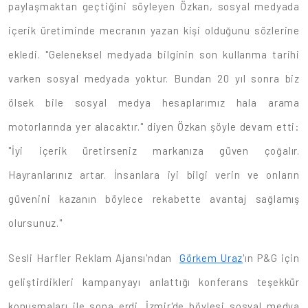
paylaşmaktan geçtiğini söyleyen Özkan, sosyal medyada
içerik üretiminde mecranın yazan kişi olduğunu sözlerine
ekledi. "Geleneksel medyada bilginin son kullanma tarihi
varken sosyal medyada yoktur. Bundan 20 yıl sonra biz
ölsek bile sosyal medya hesaplarımız hala arama
motorlarında yer alacaktır." diyen Özkan şöyle devam etti:
"İyi içerik üretirseniz markanıza güven çoğalır.
Hayranlarınız artar. İnsanlara iyi bilgi verin ve onların
güvenini kazanın böylece rekabette avantaj sağlamış
olursunuz."
Sesli Harfler Reklam Ajansı'ndan
Görkem Uraz
'ın P&G için
geliştirdikleri kampanyayı anlattığı konferans teşekkür
konuşmaları ile sona erdi. İzmir'de böylesi sosyal medya