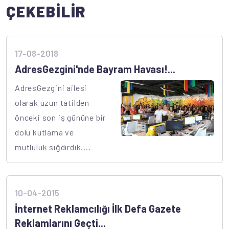
ÇEKEBİLİR
17-08-2018
AdresGezgini'nde Bayram Havası!...
AdresGezgini ailesi
olarak uzun tatilden
önceki son iş gününe bir
dolu kutlama ve
mutluluk sığdırdık....
10-04-2015
İnternet Reklamcılığı İlk Defa Gazete
Reklamlarını Geçti...