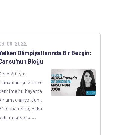
03-08-2022
Yelken Olimpiyatlarında Bir Gezgin:
Cansu'nun Bloğu
Sene 2017, o
zamanlar işsizim ve
kendime bu hayatta
bir amaç arıyordum.
Bir sabah Karşıyaka
sahilinde koşu ...