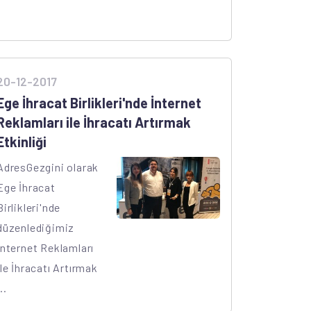
20-12-2017
Ege İhracat Birlikleri'nde İnternet
Reklamları ile İhracatı Artırmak
Etkinliği
AdresGezgini olarak
Ege İhracat
Birlikleri'nde
düzenlediğimiz
İnternet Reklamları
ile İhracatı Artırmak
..