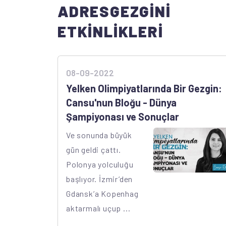
ADRESGEZGINI
ETKINLIKLERI
08-09-2022
Yelken Olimpiyatlarında Bir Gezgin:
Cansu'nun Bloğu - Dünya
Şampiyonası ve Sonuçlar
Ve sonunda büyük
gün geldi çattı.
Polonya yolculuğu
başlıyor. İzmir’den
Gdansk’a Kopenhag
aktarmalı uçup ...