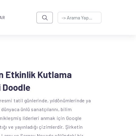
AR
n Etkinlik Kutlama
 Doodle
 resmi tatil günlerinde, yıldönümlerinde ya
 dünyaca ünlü sanatçılarını, bilim
onikleşmiş liderleri anmak için Google
ğı ve yayınladığı çizimlerdir. Şirketin
n Larry ve Sergey Nevada çölündeki bir