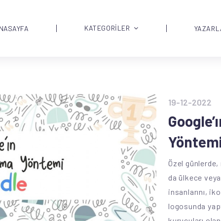
KATEGORİLER
NASAYFA
YAZARL
19-12-2022
Google’ı
Yöntemi
Özel günlerde,
da ülkece veya
insanlarını, ik
logosunda yaptı
kurucuları ola