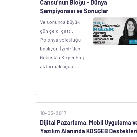
Cansu'nun Bloğu - Dünya
Şampiyonası ve Sonuçlar
Ve sonunda büyük
gün geldi çattı.
Polonya yolculuğu
başlıyor. İzmir’den
Gdansk’a Kopenhag
aktarmalı uçup ...
10-05-2017
Dijital Pazarlama, Mobil Uygulama v
Yazılım Alanında KOSGEB Destekler