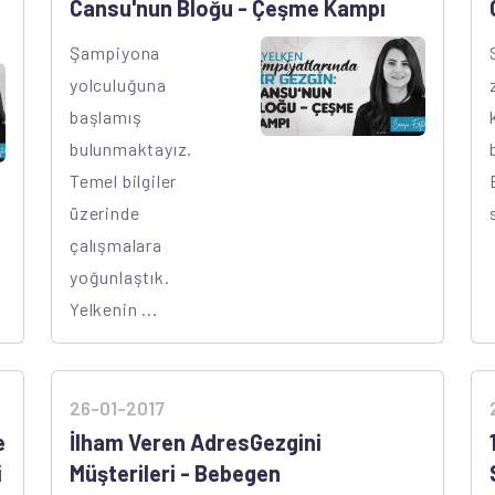
Cansu'nun Bloğu - Çeşme Kampı
Şampiyona
yolculuğuna
başlamış
bulunmaktayız.
Temel bilgiler
üzerinde
çalışmalara
yoğunlaştık.
Yelkenin ...
26-01-2017
e
İlham Veren AdresGezgini
i
Müşterileri - Bebegen