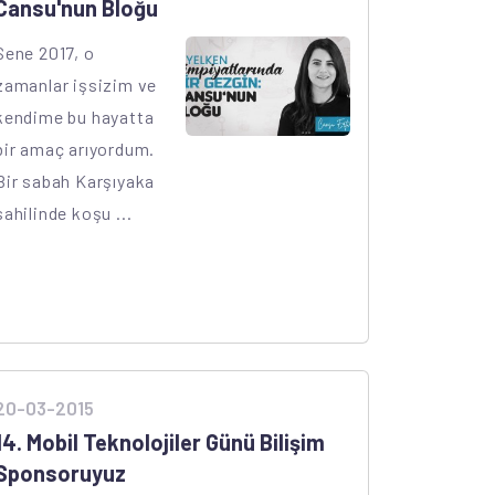
Cansu'nun Bloğu
Sene 2017, o
zamanlar işsizim ve
kendime bu hayatta
bir amaç arıyordum.
Bir sabah Karşıyaka
sahilinde koşu ...
20-03-2015
14. Mobil Teknolojiler Günü Bilişim
Sponsoruyuz