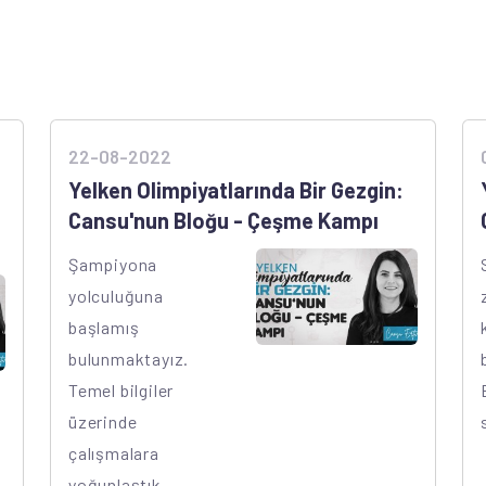
22-08-2022
Yelken Olimpiyatlarında Bir Gezgin:
Cansu'nun Bloğu - Çeşme Kampı
Şampiyona
yolculuğuna
başlamış
bulunmaktayız.
Temel bilgiler
üzerinde
çalışmalara
yoğunlaştık.