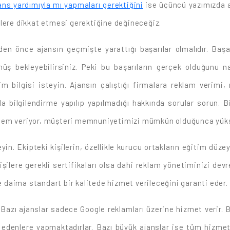
ans yardımıyla mı yapmaları gerektiğini
ise üçüncü yazımızda an
elere dikkat etmesi gerektiğine değineceğiz.
en önce ajansın geçmişte yarattığı başarılar olmalıdır. Başar
nüş bekleyebilirsiniz. Peki bu başarıların gerçek olduğunu n
m bilgisi isteyin. Ajansın çalıştığı firmalara reklam verimi,
 bilgilendirme yapılıp yapılmadığı hakkında sorular sorun. Bi
önem veriyor, müşteri memnuniyetimizi mümkün olduğunca yüks
in. Ekipteki kişilerin, özellikle kurucu ortakların eğitim düzeyl
işilere gerekli sertifikaları olsa dahi reklam yönetiminizi de
daima standart bir kalitede hizmet verileceğini garanti eder.
azı ajanslar sadece Google reklamları üzerine hizmet verir. Baz
p edenlere yapmaktadırlar. Bazı büyük ajanslar ise tüm hizmetl