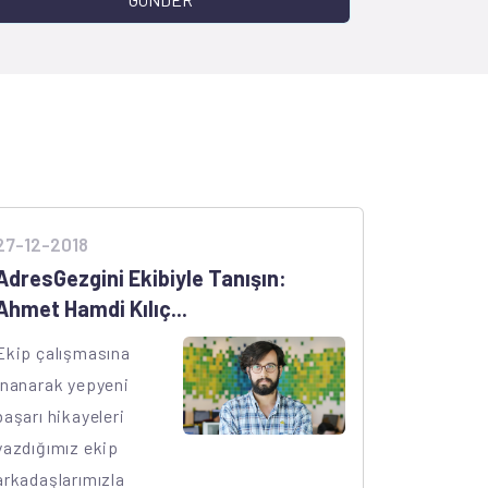
27-12-2018
AdresGezgini Ekibiyle Tanışın:
Ahmet Hamdi Kılıç...
Ekip çalışmasına
inanarak yepyeni
başarı hikayeleri
yazdığımız ekip
arkadaşlarımızla