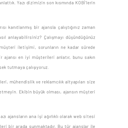
lattık. Yazı dizimizin son kısmında KOBİ’lerin
ısı kanıtlanmış bir ajansla çalıştığınız zaman
asıl anlayabilirsiniz? Çalışmayı düşündüğünüz
 müşteri iletişimi, sorunların ne kadar sürede
r ajansı en iyi müşterileri anlatır, bunu sakın
ek tutmaya çalışıyoruz.
eri, mühendislik ve reklamcılık altyapıları size
vretmeyin. Ekibin büyük olması, ajansın müşteri
ı ajansların ana işi ağırlıklı olarak web sitesi
eri bir arada sunmaktadır. Bu tür ajanslar ile