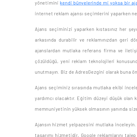
yönetimini
kendi bünyelerinde mi yoksa bir aj
internet reklam ajansı seçimlerini yaparken n
Ajans seçiminizi yaparken kıstasınız her şeyd
arkasında durabilir ve reklamınızdan geri dö
ajanslardan mutlaka referans firma ve iletişi
çözüldüğü, yeni reklam teknolojileri konusunda
unutmayın. Biz de AdresGezgini olarak buna 
Ajans seçiminiz sırasında mutlaka ekibi inceley
yardımcı olacaktır. Eğitim düzeyi düşük olan k
memnuniyetinin yüksek olmasının yanında size 
Ajansın hizmet yelpazesini mutlaka inceleyin. B
tasarımı hizmetidir, Google reklamlarını tale