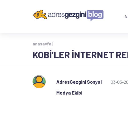
A
anasayfa |
KOBİ’LER İNTERNET R
AdresGezgini Sosyal
03-03-2
Medya Ekibi