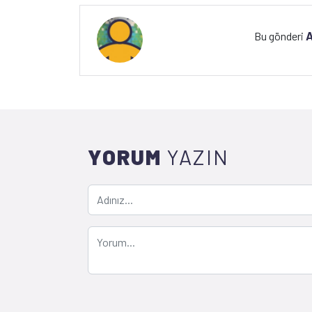
A
Bu gönderi
YORUM
YAZIN