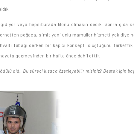
ldık.
igidiyor veya hepsiburada klonu olmasın dedik. Sonra gıda se
nternetten poğaça, simit yani unlu mamüller hizmeti yok diye h
hvaltı tabağı derken bir kapıcı konsepti oluştuğunu farkettik
n hayata geçmesinden bir hafta önce dahil ettik.
ödülü aldı. Bu süreci kısaca özetleyebilir misiniz? Destek için b