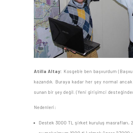
Atilla Altay:
Kosgeb’e ben başvurdum (Başvur
kazandık. Buraya kadar her şey normal ancak 
sunan bir şey değil. (Yeni girişimci desteğind
Nedenleri:
Destek 3000 TL şirket kuruluş masrafları, 2
ay maksimum 1000 tl ) olmak üzere 27000 ver