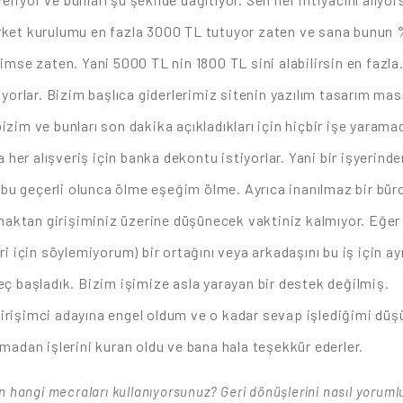
ket kurulumu en fazla 3000 TL tutuyor zaten ve sana bunun %
imse zaten. Yani 5000 TL nin 1800 TL sini alabilirsin en fazla
yorlar. Bizim başlıca giderlerimiz sitenin yazılım tasarım mas
 bizim ve bunları son dakika açıkladıkları için hiçbir işe yara
 her alışveriş için banka dekontu istiyorlar. Yani bir işyerinde
 bu geçerli olunca ölme eşeğim ölme. Ayrıca inanılmaz bir büro
şmaktan girişiminiz üzerine düşünecek vaktiniz kalmıyor. Eğer 
i için söylemiyorum) bir ortağını veya arkadaşını bu iş için ay
ç başladık. Bizim işimize asla yarayan bir destek değilmiş.
irişimci adayına engel oldum ve o kadar sevap işlediğimi d
madan işlerini kuran oldu ve bana hala teşekkür ederler.
çin hangi mecraları kullanıyorsunuz? Geri dönüşlerini nasıl yorum