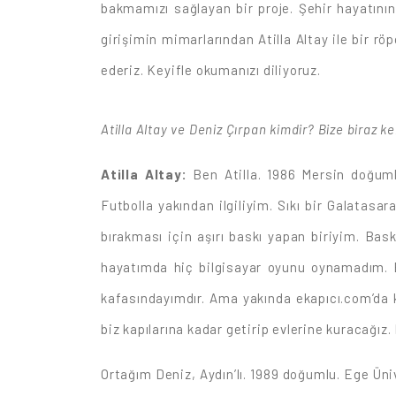
bakmamızı sağlayan bir proje. Şehir hayatının
girişimin mimarlarından Atilla Altay ile bir rö
ederiz. Keyifle okumanızı diliyoruz.
Atilla Altay ve Deniz Çırpan kimdir? Bize biraz 
Atilla Altay:
Ben Atilla. 1986 Mersin doğuml
Futbolla yakından ilgiliyim. Sıkı bir Galatas
bırakması için aşırı baskı yapan biriyim. Ba
hayatımda hiç bilgisayar oyunu oynamadım. 
kafasındayımdır. Ama yakında ekapıcı.com’da ku
biz kapılarına kadar getirip evlerine kuracağı
Ortağım Deniz, Aydın’lı. 1989 doğumlu. Ege Ün