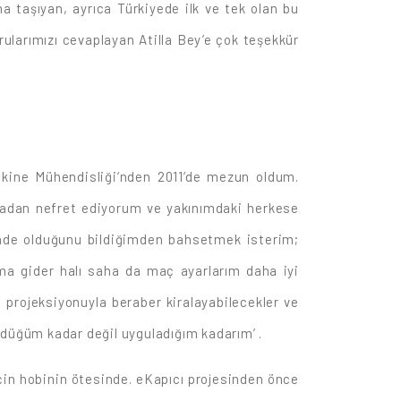
a taşıyan, ayrıca Türkiyede ilk ve tek olan bu
orularımızı cevaplayan Atilla Bey’e çok teşekkür
akine Mühendisliği‘nden 2011‘de mezun oldum.
garadan nefret ediyorum ve yakınımdaki herkese
bende olduğunu bildiğimden bahsetmek isterim;
a gider halı saha da maç ayarlarım daha iyi
d projeksiyonuyla beraber kiralayabilecekler ve
ndüğüm kadar değil uyguladığım kadarım’ .
çin hobinin ötesinde. eKapıcı projesinden önce