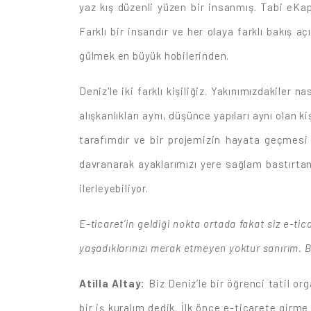
yaz kış düzenli yüzen bir insanmış. Tabi eKa
Farklı bir insandır ve her olaya farklı bakış a
gülmek en büyük hobilerinden.
Deniz'le iki farklı kişiliğiz. Yakınımızdakiler 
alışkanlıkları aynı, düşünce yapıları aynı olan 
tarafımdır ve bir projemizin hayata geçmesi 
davranarak ayaklarımızı yere sağlam bastırtan 
ilerleyebiliyor.
E-ticaret’in geldiği nokta ortada fakat siz e-tic
yaşadıklarınızı merak etmeyen yoktur sanırım. Bi
Atilla Altay:
Biz Deniz’le bir öğrenci tatil 
bir iş kuralım dedik. İlk önce e-ticarete girm