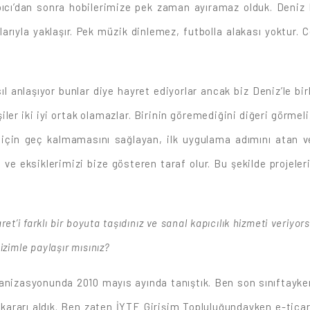
pıcı’dan sonra hobilerimize pek zaman ayıramaz olduk. Deniz 
çılarıyla yaklaşır. Pek müzik dinlemez, futbolla alakası yoktur
nasıl anlaşıyor bunlar diye hayret ediyorlar ancak biz Deniz’le 
kişiler iki iyi ortak olamazlar. Birinin göremediğini diğeri görme
için geç kalmamasını sağlayan, ilk uygulama adımını atan ve
ve eksiklerimizi bize gösteren taraf olur. Bu şekilde projele
aret’i farklı bir boyuta taşıdınız ve sanal kapıcılık hizmeti veri
zimle paylaşır mısınız?
organizasyonunda 2010 mayıs ayında tanıştık. Ben son sınıfta
e kararı aldık. Ben zaten İYTE Girişim Topluluğundayken e-tic