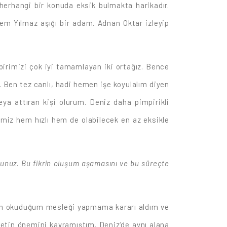
herhangi bir konuda eksik bulmakta harikadır.
. Cem Yılmaz aşığı bir adam. Adnan Oktar izleyip
birbirimizi çok iyi tamamlayan iki ortağız. Bence
li. Ben tez canlı, hadi hemen işe koyulalım diyen
ya attıran kişi olurum. Deniz daha pimpirikli
rimiz hem hızlı hem de olabilecek en az eksikle
yorsunuz. Bu fikrin oluşum aşamasını ve bu süreçte
yken okuduğum mesleği yapmama kararı aldım ve
aretin önemini kavramıştım. Deniz’de aynı alana