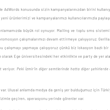
gle AdWords konusunda sizin kampanyalarınızdan birini kullanı
 yeni ürünlerimizi ve kampanyalarımızı kullanıcılarımızla paylaş
nlamamızda büyük rol oynuyor. Mailing ve toplu sms sistemim
omosyon çalışmalarımızı devam ettirmeye çalışıyoruz. Gerilla
bu çalışmayı yapmaya çalışıyoruz çünkü biz lokasyon bazlı bir 
m olarak Ege üniversitesindeki her etkinlikte ve party de yer al
veriyor. Peki İzmir’in diğer semtlerinde hatta diğer şehirlerd
fi var. Ulusal anlamda medya da geniş yer bulduğumuz için Türki
i bizimle geçiren, operasyonu yerinde görenler var.