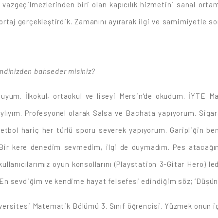
 vazgeçilmezlerinden biri olan kapıcılık hizmetini sanal ortam
portaj gerçekleştirdik. Zamanını ayırarak ilgi ve samimiyetle s
kendinizden bahseder misiniz?
uyum. İlkokul, ortaokul ve liseyi Mersin’de okudum. İYTE M
araylıyım. Profesyonel olarak Salsa ve Bachata yapıyorum. Si
sketbol hariç her türlü sporu severek yapıyorum. Garipliğin 
Bir kere denedim sevmedim, ilgi de duymadım. Pes atacağım
llanıcılarımız oyun konsollarını (Playstation 3-Gitar Hero) le
z. En sevdiğim ve kendime hayat felsefesi edindiğim söz; ‘Düşü
iversitesi Matematik Bölümü 3. Sınıf öğrencisi. Yüzmek onun i