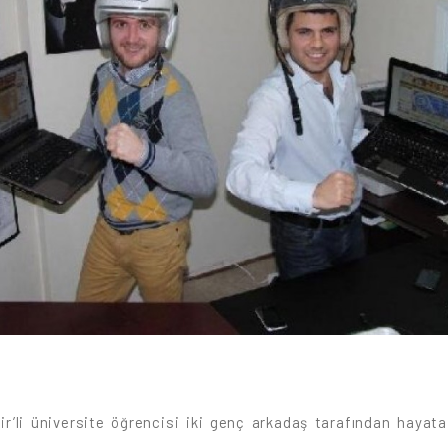
r’li üniversite öğrencisi iki genç arkadaş tarafından hayata 