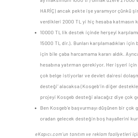
HARİÇ) ancak pekte işe yaramıyor çünkü şir
verdikleri 2000 TL yi hiç hesaba katmasın k
10000 TL lik destek içinde herşeyi karşılamı
15000 TL dir.). Bunları karşılamadıkları için
için bile çaba harcamama kararı aldık. Ayrıca
hesabına yatırman gerekiyor. Her işyeri için
çok belge istiyorlar ve devlet dairesi dola
desteği’ alacaksa (Kosgeb’in diğer destekler
projeyi Kosgeb desteği alacağız diye çok ge
Ben Kosgeb’e başvurmayı düşünen bir çok g
oradan gelecek desteğin boş hayallerini kur
eKapıcı.com’un tanıtım ve reklam faaliyetleri i