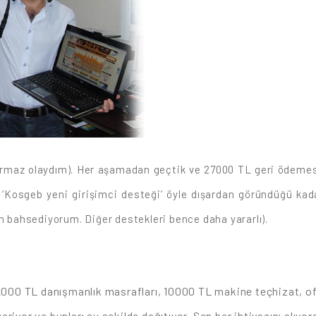
maz olaydım). Her aşamadan geçtik ve 27000 TL geri ödemesi
‘Kosgeb yeni girişimci desteği’ öyle dışardan göründüğü kadar
en bahsediyorum. Diğer destekleri bence daha yararlı).
000 TL danışmanlık masrafları, 10000 TL makine teçhizat, ofi
iyor ve bunları şu şekilde dağıtıyor. Sen her ihtiyacını alıyo