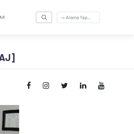
AR
TAJ]