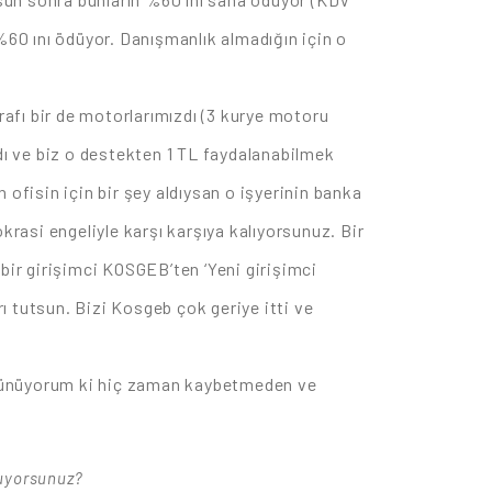
60 ını ödüyor. Danışmanlık almadığın için o
.
rafı bir de motorlarımızdı (3 kurye motoru
madı ve biz o destekten 1 TL faydalanabilmek
n ofisin için bir şey aldıysan o işyerinin banka
krasi engeliyle karşı karşıya kalıyorsunuz. Bir
bir girişimci KOSGEB’ten ‘Yeni girişimci
rı tutsun. Bizi Kosgeb çok geriye itti ve
üşünüyorum ki hiç zaman kaybetmeden ve
luyorsunuz?