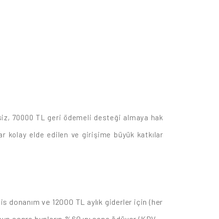
z, 70000 TL geri ödemeli desteği almaya hak
 kolay elde edilen ve girişime büyük katkılar
s donanım ve 12000 TL aylık giderler için (her
rsun sonra bunların %60 ını sana ödüyor (KDV