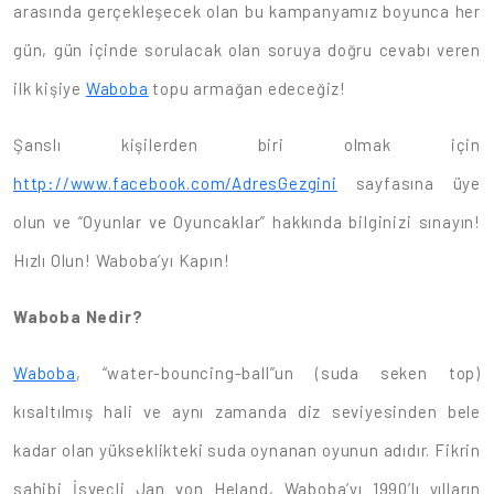
arasında gerçekleşecek olan bu kampanyamız boyunca her
gün, gün içinde sorulacak olan soruya doğru cevabı veren
ilk kişiye
Waboba
topu armağan edeceğiz!
Şanslı kişilerden biri olmak için
http://www.facebook.com/AdresGezgini
sayfasına üye
olun ve “Oyunlar ve Oyuncaklar” hakkında bilginizi sınayın!
Hızlı Olun! Waboba’yı Kapın!
Waboba Nedir?
Waboba
, “water-bouncing-ball”un (suda seken top)
kısaltılmış hali ve aynı zamanda diz seviyesinden bele
kadar olan yükseklikteki suda oynanan oyunun adıdır. Fikrin
sahibi İsveçli Jan von Heland, Waboba’yı 1990’lı yılların