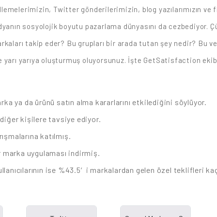
melerimizin, Twitter gönderilerimizin, blog yazılarımızın ve fl
edyanın sosyolojik boyutu pazarlama dünyasını da cezbediyor. Ç
kaları takip eder? Bu grupları bir arada tutan şey nedir? Bu ve
e yarı yarıya oluşturmuş oluyorsunuz.
İşte GetSatisfaction ekib
rka ya da ürünü satın alma kararlarını etkilediğini söylüyor.
iğer kişilere tavsiye ediyor.
ışmalarına katılmış.
ir marka uygulaması indirmiş.
lanıcılarının ise %43.5′i markalardan gelen özel teklifleri ka