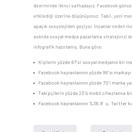
devriminde ikinci safhadayız. Facebook güncelle
etkilediği üzerine düşünüyoruz. Tabii, yeni m
apaçık sosyolojiden geçiyor. İnsanlar neden mar
aslında sosyal medya pazarlama stratejinizi d
infografik hazırlamış. Buna göre;
Kişilerin yüzde 97'si sosyal medyanın bir ma
Facebook hayranlarının yüzde 96'sı markayı d
Facebook hayranlarının yüzde 70'i marka yar
Takipçilerin yüzde 23'ü mobil cihazlarına b
Facebook hayranlarının %36.9′u, Twitter kul