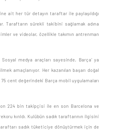
 ait her tür detayın taraftar ile paylaşıldığı
r. Taraftarın sürekli takibini sağlamak adına
simler ve videolar, özellikle takımın antrenman
. Sosyal medya araçları sayesinde, Barça’ ya
ebilmek amaçlanıyor. Her kazanılan başarı doğal
ulan 75 cent değerindeki Barça mobil uygulamaları
yon 224 bin takipçisi ile en son Barcelona ve
koru kırıldı. Kulübün sadık taraftarının ilgisini
araftarı sadık tüketiciye dönüştürmek için de