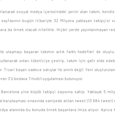
lanarak sosyal medya içeresindeki yerini alan takım, kendisine
sayfasının bugün itibariyle 32 Milyona yaklaşan takipçisi va
lara da örnek olacak nitelikte. Hiçbir yerde yayınlanmayan re
le ulaşmayı başaran takımın artık farklı hedefleri de oluştu
kullanarak onları tüketiciye çevirip, takım için gelir elde ed
yor. Ticari başarı sadece satışlar ile sınırlı değil. Yeni oluştur
içeren 3’ü bedava 7 mobil uygulaması bulunuyor.
 Barcelona yine büyük takipçi sayısına sahip. Yaklaşık 5 mil
l karşılaşması sırasında saniyede atılan tweet (13 684 tweet) re
dya alanında bu konuda örnek başarılara imza atıyor. Ayrıca t