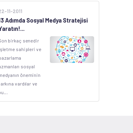
22-11-2011
13 Adımda Sosyal Medya Stratejisi
Yaratın!...
Son birkaç senedir
işletme sahipleri ve
pazarlama
uzmanları sosyal
medyanın öneminin
farkına vardılar ve
bu...