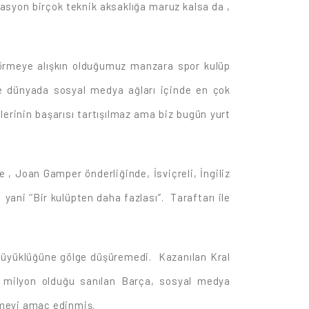
zasyon birçok teknik aksaklığa maruz kalsa da ,
 görmeye alışkın olduğumuz manzara spor kulüp
de dünyada sosyal medya ağları içinde en çok
erinin başarısı tartışılmaz ama biz bugün yurt
, Joan Gamper önderliğinde, İsviçreli, İngiliz
ani ‘’Bir kulüpten daha fazlası’’. Taraftarı ile
n büyüklüğüne gölge düşüremedi. Kazanılan Kral
0 milyon olduğu sanılan Barça, sosyal medya
lmeyi amaç edinmiş.