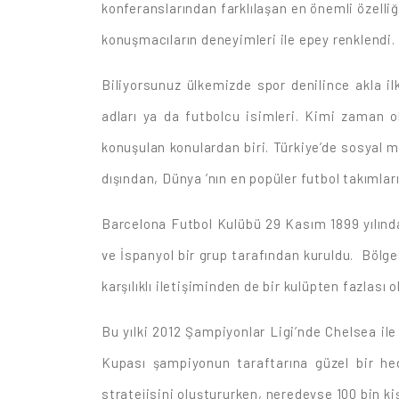
konferanslarından farklılaşan en önemli özelli
konuşmacıların deneyimleri ile epey renklendi.
Biliyorsunuz ülkemizde spor denilince akla i
adları ya da futbolcu isimleri. Kimi zaman 
konuşulan konulardan biri. Türkiye’de sosyal 
dışından, Dünya ’nın en popüler futbol takımla
Barcelona Futbol Kulübü 29 Kasım 1899 yılında
ve İspanyol bir grup tarafından kuruldu. Bölges
karşılıklı iletişiminden de bir kulüpten fazlası 
Bu yılki 2012 Şampiyonlar Ligi’nde Chelsea il
Kupası şampiyonun taraftarına güzel bir he
stratejisini oluştururken, neredeyse 100 bin 