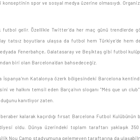
ği konseptinin spor ve sosyal medya üzerine olmasıydı. Organi
lk futbol gelir. Özellikle Twitter’da her maç günü trendlerde
olay tatsız boyutlara ulaşsa da futbol hem Türkiye’de hem 
medyada Fenerbahçe, Galatasaray ve Beşiktaş gibi futbol kulüpl
rından biri olan Barcelona’dan bahsedeceğiz.
 İspanya'nın Katalonya özerk bölgesindeki Barcelona kentinde 
ini ve halkını temsil eden Barça’nın sloganı "Més que un club" y
olduğunu kanıtlıyor zaten.
e beraber kalarak kaçırdığı fırsat Barcelona Futbol Kulübünü
diyesi oldu. Dünya üzerindeki toplam taraftarı yaklaşık 35
kişilik Nou Camp stadyumuna gelemeyen taraftarına da ulaşabi