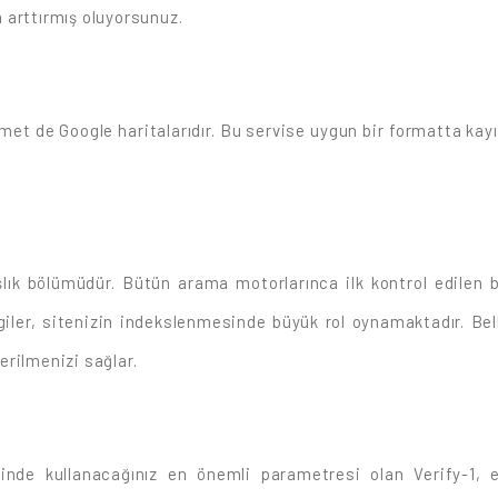
 arttırmış oluyorsunuz.
zmet de Google haritalarıdır. Bu servise uygun bir formatta kayıt
lık bölümüdür. Bütün arama motorlarınca ilk kontrol edilen b
giler, sitenizin indekslenmesinde büyük rol oynamaktadır. Belli
rilmenizi sağlar.
inde kullanacağınız en önemli parametresi olan Verify-1, 