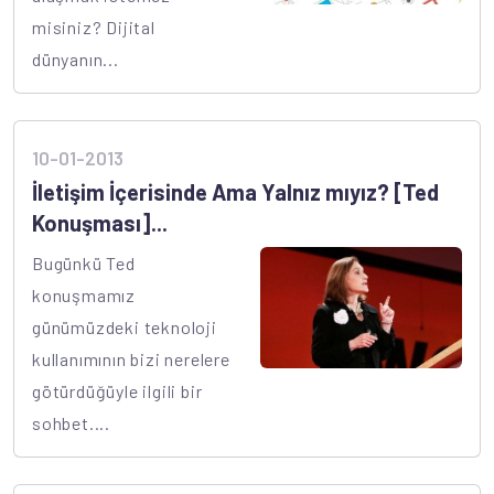
misiniz? Dijital
dünyanın...
10-01-2013
İletişim İçerisinde Ama Yalnız mıyız? [Ted
Konuşması]...
Bugünkü Ted
konuşmamız
günümüzdeki teknoloji
kullanımının bizi nerelere
götürdüğüyle ilgili bir
sohbet....