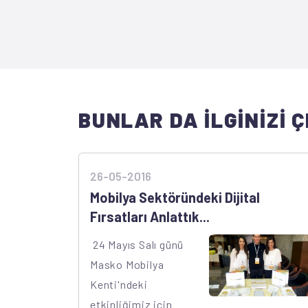
BUNLAR DA İLGİNİZİ Ç
26-05-2016
​Mobilya Sektöründeki Dijital
Fırsatları Anlattık...
​ 24 Mayıs Salı günü
Masko Mobilya
Kenti'ndeki
etkinliğimiz için