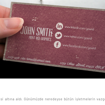
isi altına aldı. Günümüzde neredeyse bütün işletmelerin vazgeç