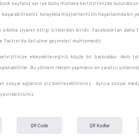
cebook sayfanız var ise bunu mutlaka kartvizitinizde bulunduru
i başarabilirseniz kolaylıkla müşterilerinizin hayatlarında bir y
 sıklıkla ziyaret ettiği sitelerden biridir. Facebook’tan daha 
mle Twitter’da iletişime geçmeleri muhtemeldir.
izitinize ekleyebileceğiniz küçük bir barkoddur. Akıllı tele
ğlanabilirler. Bu yöntem reklam yapmanın en yaratıcı yollarında
an sosyal ağlarınızı siz belirleyebilirsiniz. Ayrıca sosyal medy
çevirebilirsiniz.