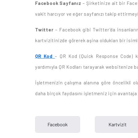
Facebook Sayfanız
– Şirketinize ait bir Fa
vakit harcıyor ve eğer sayfanızı takip ettirmey
Twitter
– Facebook gibi Twitter’da insanların
kartvizitinizde görerek aşina oldukları bir isi
QR Kod
– QR Kod (Quick Response Code) kartv
yardımıyla QR Kodları tarayarak websitenize ba
İşletmenizin çalışma alanına göre öncelikli ol
daha birçok faydasını işletmeniz için avantaja 