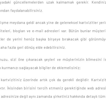
yadaki güncellemelerden uzak kalmamak gerekir. Kendinizi
ından faydalanabilirsiniz.
elişme meydana geldi ancak yine de geleneksel kartvizitler yeri
teleri, blogları ve e-mail adresleri var. Bütün bunlar müşteri
tler de yerini henüz başka birşeye bırakacak gibi görünmü
daha fazla geri dönüş elde edebilirsiniz.
ogonuzu, sizi öne çıkaracak şeyleri ve müşterinizin bilmesini 
ı kurmanızı sağlayacak bilgiler de eklemelisiniz;
 kartvizitiniz üzerinde artık çok da gerekli değildir. Kartviz
tır. İkisinden birisini tercih etmeniz gerektiğinde web adresi
 adresinize değil aynı zamanda şirketiniz hakkında detaylı tüm 