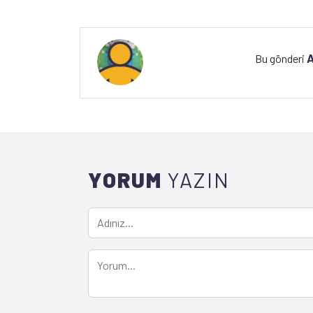
A
Bu gönderi
YORUM
YAZIN