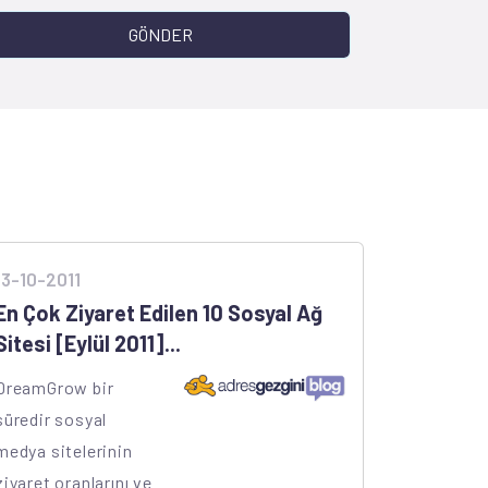
GÖNDER
13-10-2011
En Çok Ziyaret Edilen 10 Sosyal Ağ
Sitesi [Eylül 2011]...
DreamGrow bir
süredir sosyal
medya sitelerinin
ziyaret oranlarını ve