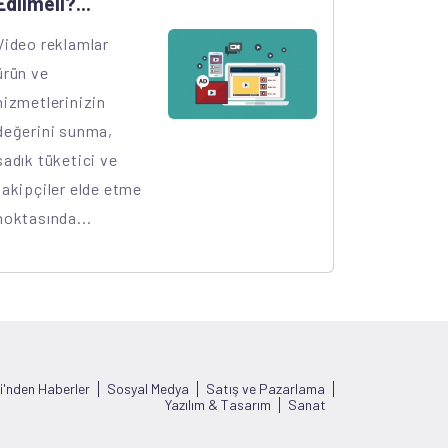
Edilmeli?...
Video reklamlar
ürün ve
hizmetlerinizin
değerini sunma,
sadık tüketici ve
takipçiler elde etme
noktasında...
i'nden Haberler
Sosyal Medya
Satış ve Pazarlama
Yazılım & Tasarım
Sanat