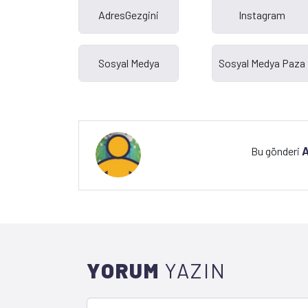
A
Bu gönderi
YORUM
YAZIN