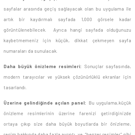
sayfalar arasında geçiş sağlayacak olan bu uygulama ile
artık bir kaydırmalı sayfada 1,000 görsele kadar
görüntülenebilecek. Ayrıca hangi sayfada olduğunuzu
kaybetmemeniz için küçük, dikkat çekmeyen sayfa
numaraları da sunulacak.
Daha büyük önizleme resimleri:
Sonuçlar sayfasında,
modern tarayıcılar ve yüksek çözünürlüklü ekranlar için
tasarlandı.
Üzerine gelindiğinde açılan panel:
Bu uygulama,küçük
önizleme resimlerinin üzerine farenizi getirdiğinizde
ortaya çıkıp size daha büyük boyutlarda bir önizleme,
resim hakkında daha fazla ayrıntı ve “benzer resimler” gibi