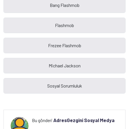
AdresGezgini Sosyal Medya
Bu gönderi