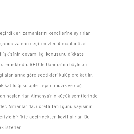
eçirdikleri zamanlarını kendilerine ayırırlar.
 dışarıda zaman geçirmezler. Almanlar özel
 ilişkisinin devamlılığı konusunu dikkate
k istemektedir. ABD’de Obama’nın böyle bir
alanlarına göre seçtikleri kulüplere katılır.
k katıldığı kulüpler; spor, müzik ve dağ
tan hoşlanırlar. Almanya’nın küçük semtlerinde
er. Almanlar da, ücretli tatil günü sayısının
eriyle birlikte geçirmekten keyif alırlar. Bu
k isterler.