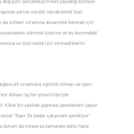
ş değişimi gerçekleştirirken yaşadığı kültürel
yapmak yerine sürekli olarak kendi özel
dan da sohbet ortamına devamlılık katmak için
 Konuşmaların sürmesi üzerine ve bu durumdaki
anımına ve özel maile izin vermediklerini
ğlenceli ortamlara eğilimli olması ve işleri
kte Alman işçiler yöneticileriyle
ir. Kibar bir şekilde yapması gerekenleri yapar
Almanlar “Saat 3’e kadar çalışmam gerekiyor”
ve bu durum da onlara az zamanda daha fazla