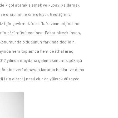
nde 7 gol atarak elemek ve kupayı kaldırmak
e disiplini ile öne çıkıyor. Geçtiğimiz
z için çevirmek istedik. Yazının orijinaline
er’in görüntüsü canlanır. Fakat birçok insan,
i konumunda olduğunun farkında değildir.
 ayında hem toplamda hem de ithal araç
2012 yılında meydana gelen ekonomik çöküşü
e göre benzeri olmayan koruma hakları ve daha
i izin alarak) nasıl olur da yüksek düzeyde