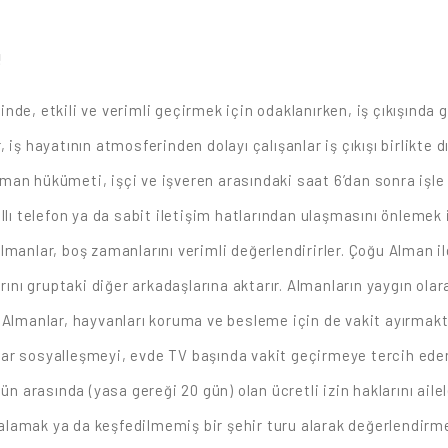
!
rinde, etkili ve verimli geçirmek için odaklanırken, iş çıkışında g
 iş hayatının atmosferinden dolayı çalışanlar iş çıkışı birlikte
Alman hükümeti, işçi ve işveren arasındaki saat 6’dan sonra işle
ıllı telefon ya da sabit iletişim hatlarından ulaşmasını önleme
anlar, boş zamanlarını verimli değerlendirirler. Çoğu Alman ilgi 
rını gruptaki diğer arkadaşlarına aktarır. Almanların yaygın olara
 Almanlar, hayvanları koruma ve besleme için de vakit ayırmak
nlar sosyalleşmeyi, evde TV başında vakit geçirmeye tercih ederl
n arasında (yasa gereği 20 gün) olan ücretli izin haklarını ailel
iralamak ya da keşfedilmemiş bir şehir turu alarak değerlendirme