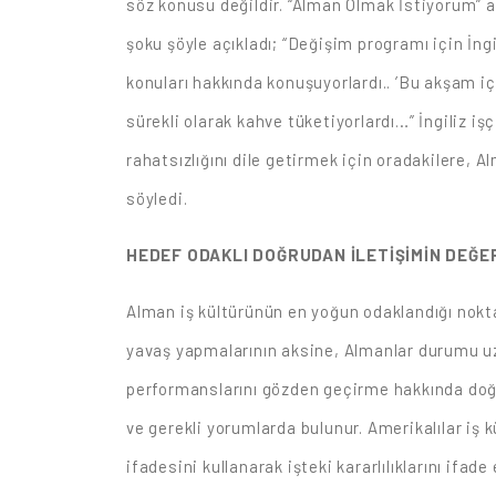
söz konusu değildir. “Alman Olmak İstiyorum” ad
şoku şöyle açıkladı; “Değişim programı için İn
konuları hakkında konuşuyorlardı.. ’Bu akşam iç
sürekli olarak kahve tüketiyorlardı…” İngiliz
rahatsızlığını dile getirmek için oradakilere, 
söyledi.
HEDEF ODAKLI DOĞRUDAN İLETİŞİMİN DEĞE
Alman iş kültürünün en yoğun odaklandığı noktal
yavaş yapmalarının aksine, Almanlar durumu uzat
performanslarını gözden geçirme hakkında doğrud
ve gerekli yorumlarda bulunur. Amerikalılar iş 
ifadesini kullanarak işteki kararlılıklarını ifa