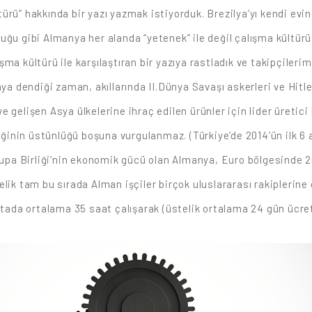
rü” hakkında bir yazı yazmak istiyorduk. Brezilya’yı kendi evi
ğu gibi Almanya her alanda “yetenek” ile değil çalışma kültürü v
a kültürü ile karşılaştıran bir yazıya rastladık ve takipçilerimi
nya dendiği zaman, akıllarında II.Dünya Savaşı askerleri ve Hitl
e gelişen Asya ülkelerine ihraç edilen ürünler için lider üretic
inin üstünlüğü boşuna vurgulanmaz. (Türkiye’de 2014’ün ilk 6
upa Birliği’nin ekonomik gücü olan Almanya, Euro bölgesinde 
elik tam bu sırada Alman işçiler birçok uluslararası rakiplerin
ftada ortalama 35 saat çalışarak (üstelik ortalama 24 gün ücretl