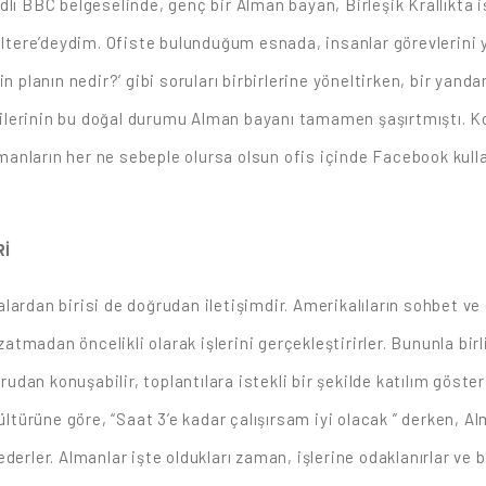
lı BBC belgeselinde, genç bir Alman bayan, Birleşik Krallıkta i
giltere’deydim. Ofiste bulunduğum esnada, insanlar görevlerini 
in planın nedir?’ gibi soruları birbirlerine yöneltirken, bir yan
 işçilerinin bu doğal durumu Alman bayanı tamamen şaşırtmıştı.
Almanların her ne sebeple olursa olsun ofis içinde Facebook kull
Rİ
ardan birisi de doğrudan iletişimdir. Amerikalıların sohbet ve e
madan öncelikli olarak işlerini gerçekleştirirler. Bununla birli
an konuşabilir, toplantılara istekli bir şekilde katılım göster
kültürüne göre, “Saat 3’e kadar çalışırsam iyi olacak ” derken, 
de ederler. Almanlar işte oldukları zaman, işlerine odaklanırlar 