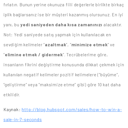
fırlatın. Bunun yerine okunuza fiili değerlerle birlikte birkaç
iplik bağlarsanız ise bir müşteri kazanmış olursunuz. En iyi
yanı, bu
yedi saniyeden daha kısa zamanınızı
alacaktır.
Not: Yedi saniyede satış yapmak için kullanılacak en
sevdiğim kelimeler “
azaltmak
”, “
minimize etmek
” ve
“
elimine etmek / gidermek
”. Tecrübelerime göre,
insanların fikrini değiştirme konusunda dikkat çekmek için
kullanılan negatif kelimeler pozitif kelimelere (“büyüme”,
“geliştirme” veya “maksimize etme” gibi) göre 10 kat daha
etkilidir.
Kaynak:
http://blog.hubspot.com/sales/how-to-win-a-
sale-in-7-seconds