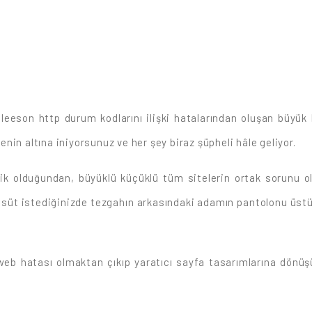
Gleeson http durum kodlarını ilişki hatalarından oluşan büyük
tenin altına iniyorsunuz ve her şey biraz şüpheli hâle geliyor.
lik olduğundan, büyüklü küçüklü tüm sitelerin ortak sorunu 
z süt istediğinizde tezgahın arkasındaki adamın pantolonu üst
 web hatası olmaktan çıkıp yaratıcı sayfa tasarımlarına dönü