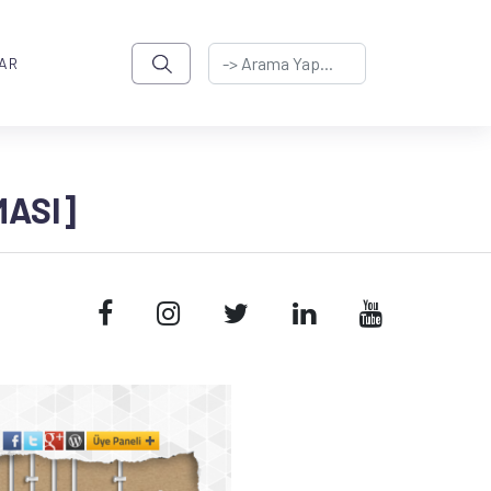
AR
MASI]