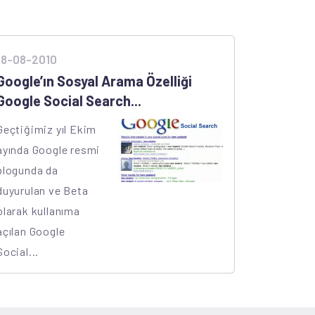
18-08-2010
Google’ın Sosyal Arama Özelliği
Google Social Search...
Geçtiğimiz yıl Ekim
ayında Google resmi
blogunda da
duyurulan ve Beta
olarak kullanıma
açılan Google
Social...