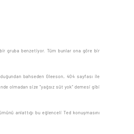
 bir gruba benzetiyor. Tüm bunlar ona göre bir
olduğundan bahseden Gleeson, 404 sayfası ile
ünde olmadan size "yağsız süt yok" demesi gibi
şümünü anlattığı bu eğlenceli Ted konuşmasını