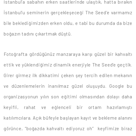
İstanbul’a sabahın erken saatlerinde ulaştık, hatta bırakın
İstanbul’u seminerin gerçekleşeceği The Seed’e varmamız
bile beklediğimizden erken oldu, e tabi bu durumda da bize
boğazın tadını çıkartmak düştü.
Fotoğrafta gördüğünüz manzaraya karşı güzel bir kahvaltı
ettik ve yüklendiğimiz dinamik enerjiyle The Seed’e geçtik.
Girer girmez ilk dikkatimi çeken şey tercih edilen mekanın
ve düzenlemelerin inanılmaz güzel oluşuydu. Google bu
organizasyonun yılın son eğitimi olmasından dolayı daha
keyifli, rahat ve eğlenceli bir ortam hazırlamıştı
katılımcılara. Açık büfeyle başlayan kayıt ve bekleme alanını
görünce, “boğazda kahvaltı ediyoruz oh” keyfimize biraz